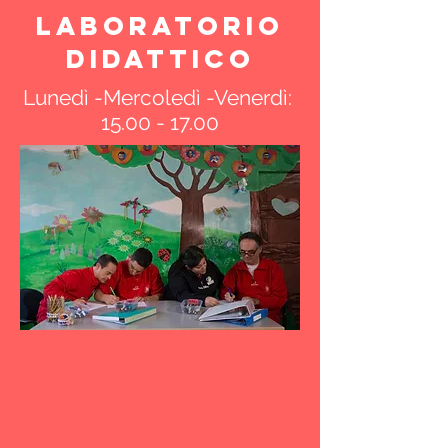
Laboratorio
didattico
Lunedì -Mercoledì -Venerdì:
15.00 - 17.00
Attivo dal 2009, il Laboratorio
Didattico è finalizzato
all’acquisizione di quelle nozioni
e di quelle competenze che