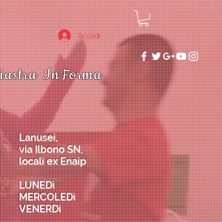
Accedi
iastra InForma
Lanusei,
via Ilbono SN,
locali ex Enaip
LUNEDì
MERCOLEDì
VENERDì