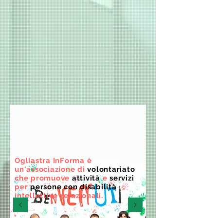
Ogliastra InForma è
un'associazione di
volontariato
che promuove
attività
e
servizi
per
persone con disabilità
intellettive relazionali.